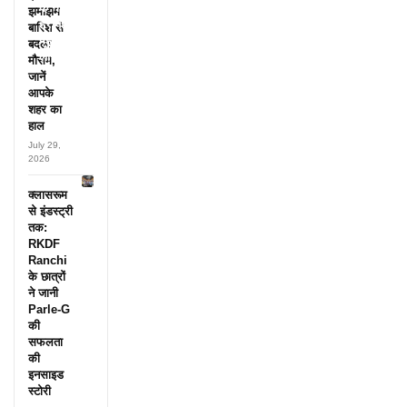
के नाम,
झमाझम
हर महीने
बारिश से
पहुंचते थे
बदला
लाखों!
मौसम,
जानें
आपके
शहर का
हाल
July 29,
2026
क्लासरूम
से इंडस्ट्री
तक:
RKDF
Ranchi
के छात्रों
ने जानी
Parle-G
की
सफलता
की
इनसाइड
स्टोरी