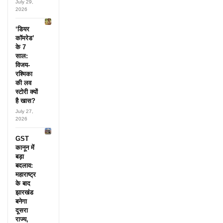
July 29,
2026
‘डियर
कॉमरेड’
के 7
साल:
विजय-
रश्मिका
की लव
स्टोरी क्यों
है खास?
July 27,
2026
GST
कानून में
बड़ा
बदलाव:
महाराष्ट्र
के बाद
झारखंड
बनेगा
दूसरा
राज्य,