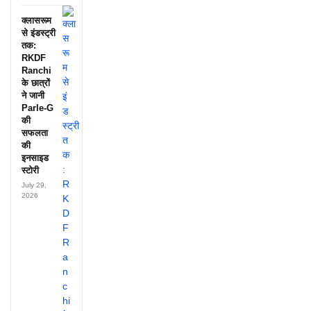
क्लासरूम
से इंडस्ट्री
तक:
RKDF
Ranchi
के छात्रों
ने जानी
Parle-G
की
सफलता
की
इनसाइड
स्टोरी
July 29,
2026