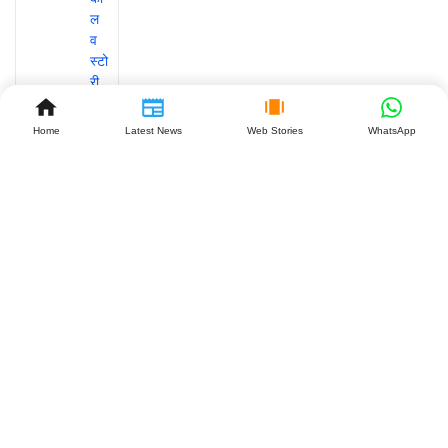
Home
Latest News
Web Stories
WhatsApp
GST
कानून में
बड़ा
बदलाव:
महाराष्ट्र
के बाद
झारखंड
बनेगा
दूसरा
राज्य,
व्यापारियों
को क्या
मिलेगा