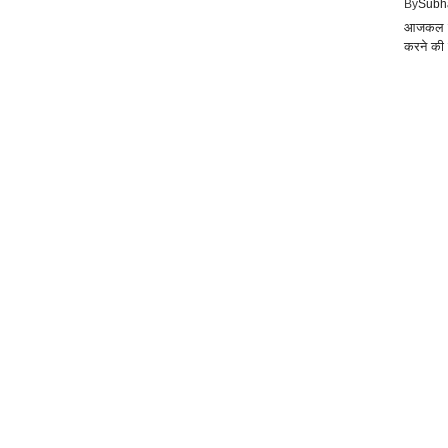
By
Subh
आजकल हर
करने की 