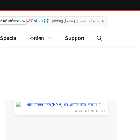
--°C
खोज रहे हैं...
(लोडिंग)
| 🌡️
--/--
| 💧
--%
| 💨
-- km/h
 Special
कारोबार
Support
ADVERTISEMENT