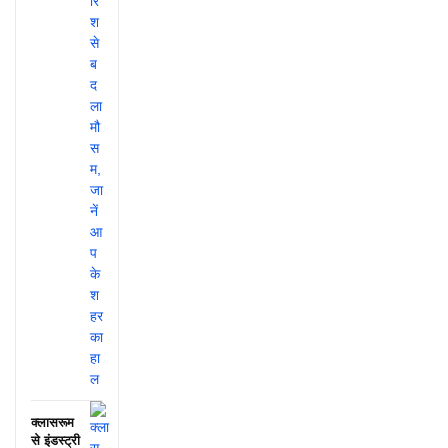
क्लासरूम
से इंडस्ट्री