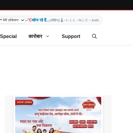
--°C
खोज रहे हैं...
(लोडिंग)
| 🌡️
--/--
| 💧
--%
| 💨
-- km/h
 Special
कारोबार
Support