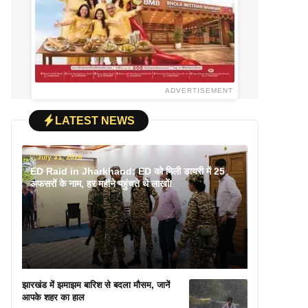
ADVERTISEMENT
LATEST NEWS
July 31, 2026
ED Raid in Jharkhand: ED को मिली डायरी में 25
अफसरों के नाम, हर महीने पहुंचते थे लाखों!
झारखंड में झमाझम बारिश से बदला मौसम, जानें
आपके शहर का हाल