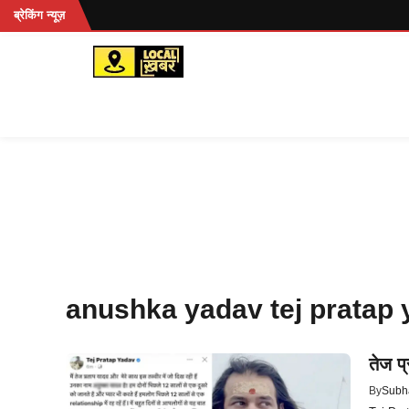
Skip
...
ब्रेकिंग न्यूज़
to
content
anushka yadav tej pratap
तेज प
By
Subh