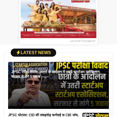
ADVERTISEMENT
LATEST NEWS
6 hours पहले
JPSC परीक्षा विवाद: छात्रों के आंदोलन में उतरी स्टार्टअप एसोसिएशन,
सरकार से मांगे 5 जवाब
JPSC घोटाला: CID की ताबड़तोड़ कार्रवाई या CBI जांच,