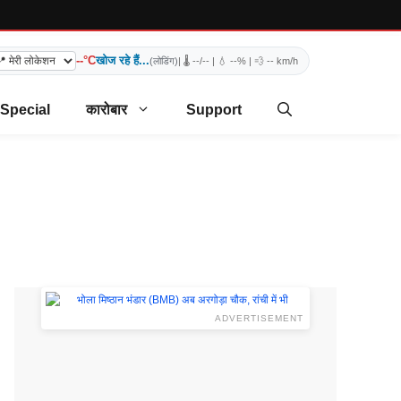
--°C
खोज रहे हैं...
(लोडिंग)
| 🌡️
--/--
| 💧
--%
| 💨
-- km/h
 Special
कारोबार
Support
ADVERTISEMENT