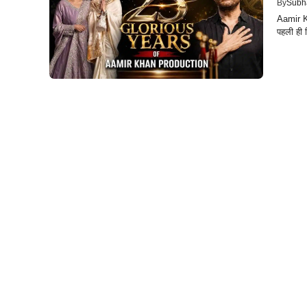
By
Subh
Aamir K
पहली ही 