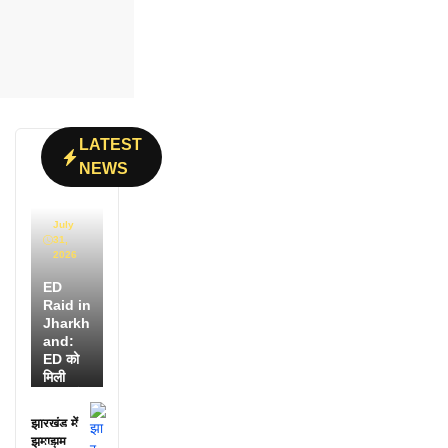
LATEST
NEWS
July
31,
2026
ED
Raid in
Jharkh
and:
ED को
मिली
डायरी में
25
झारखंड में
अफसरों
झमाझम