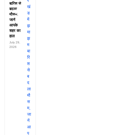
के नाम,
बारिश से
हर महीने
बदला
पहुंचते थे
मौसम,
लाखों!
जानें
आपके
शहर का
हाल
July 29,
2026