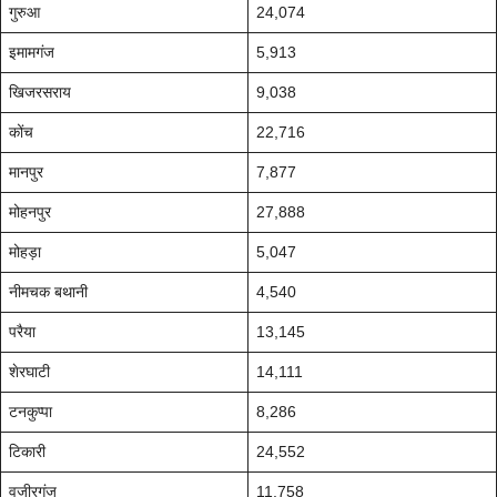
गुरुआ
24,074
इमामगंज
5,913
खिजरसराय
9,038
कोंच
22,716
मानपुर
7,877
मोहनपुर
27,888
मोहड़ा
5,047
नीमचक बथानी
4,540
परैया
13,145
शेरघाटी
14,111
टनकुप्पा
8,286
टिकारी
24,552
वजीरगंज
11,758