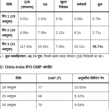
QIB
खुदरा
तिथि
NII
कर्मचारी
कुल
(संस्थागत)
निवेशक
दिन 1 (29
0.02x
1.53x
0.9x
3.28x
0.79x
अक्टूबर)
दिन 2 (30
0.06x
7.59x
2.12x
6.2x
2.71x
अक्टूबर)
दिन 3 (31
117.63x
54.42x
7.06x
15.12x
48.74x
अक्टूबर)
👉
कुल सब्सक्रिप्शन: 48.74 गुना
, जिसमें सबसे ज्यादा योगदान QIB निवेशकों का रहा।
💹
Orkla India IPO GMP अपडेट
तिथि
GMP (₹)
अनुमानित लिस्टिंग गेन
28 अक्टूबर
77
10.55%
29 अक्टूबर
68
9.32%
30 अक्टूबर
70
9.59%