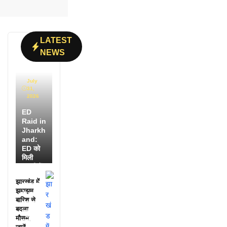
LATEST
NEWS
July
31,
2026
ED
Raid in
Jharkh
and:
ED को
मिली
डायरी में
25
झारखंड में
अफसरों
झमाझम
के नाम,
बारिश से
हर महीने
बदला
पहुंचते थे
मौसम,
लाखों!