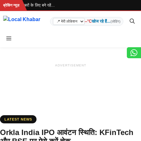
Skip
 है... ताज़ा खबरों के लिए बने रहें...
ब्रेकिंग न्यूज़
to
content
--°C
खोज रहे हैं...
(लोडिंग)
Menu
ADVERTISEMENT
LATEST NEWS
Orkla India IPO आवंटन स्थिति: KFinTech