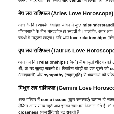
आपकी चंद्र राशि की स्थिति और
Venus
की स्थिति आपके रिश्
मेष लव राशिफल (Aries Love Horoscope)
आज के दिन आपके विवाहित जीवन में कुछ
misunderstand
जीवनसाथी के बीच नोकझोंक हो सकती है। हालांकि, अगर आप
संबंधों में मधुरता लाएगा। यदि आप
love relationships
(प्रे
वृष लव राशिफल (Taurus Love Horoscop
आज का दिन
relationships
(रिश्तों) में मजबूती और गहराई 
थी, तो यह सुलझ सकती है। विवाहित जोड़ों को एक-दूसरे को
s
(समझदारी) और
sympathy
(सहानुभूति) से भावनाओं की परि
मिथुन लव राशिफल (Gemini Love Horosc
आज परिवार में
some issues
(कुछ समस्याएं) उत्पन्न हो सकत
लेकिन अगर समय रहते आप इनका समाधान निकाल लेते हैं, तो को
closeness
(नजदीकियां) बढ़ सकती हैं।