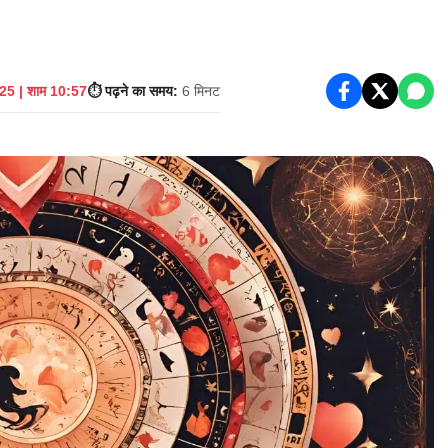
25 | शाम 10:57
⏱️ पढ़ने का समय:
6 मिनट