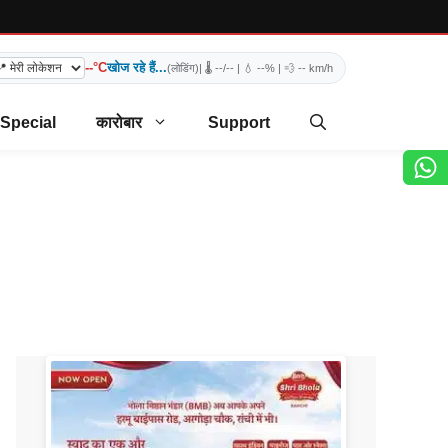
--°C
खोज रहे हैं...
(लोडिंग)
| 🌡️
--/--
| 💧
--%
| 💨
-- km/h
 Special
कारोबार
Support