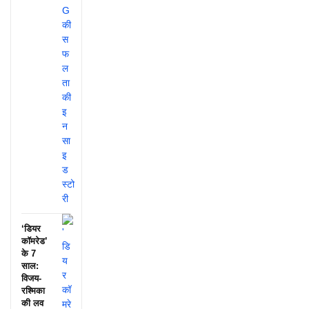
‘डियर
कॉमरेड’
के 7
साल:
विजय-
रश्मिका
की लव