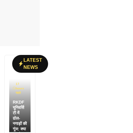
LATEST
NEWS
17
hours
पहले
RKDF
यूनिवर्सि
टी में
ढोल-
नगाड़ों की
गूंज: क्या