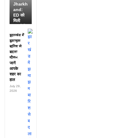
Jharkh
and:
ED को
मिली
डायरी में
25
झारखंड में
अफसरों
झमाझम
के नाम,
बारिश से
हर महीने
बदला
पहुंचते थे
मौसम,
लाखों!
जानें
आपके
शहर का
हाल
July 29,
2026