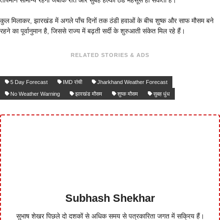
कुल मिलाकर, झारखंड में अगले पाँच दिनों तक ठंडी हवाओं के बीच शुष्क और साफ मौसम बने
रहने का पूर्वानुमान है, जिससे राज्य में बढ़ती सर्दी के शुरुआती संकेत मिल रहे हैं।
RELATED STORIES & ADS
5 Day Forecast​
IMD रांची​
Jharkhand Weather Forecast​
No Weather Warning
झारखंड मौसम​
शुष्क मौसम​
सुबह धुंध​
Subhash Shekhar
सुभाष शेखर पिछले दो दशकों से अधिक समय से पत्रकारिता जगत में सक्रिय हैं।