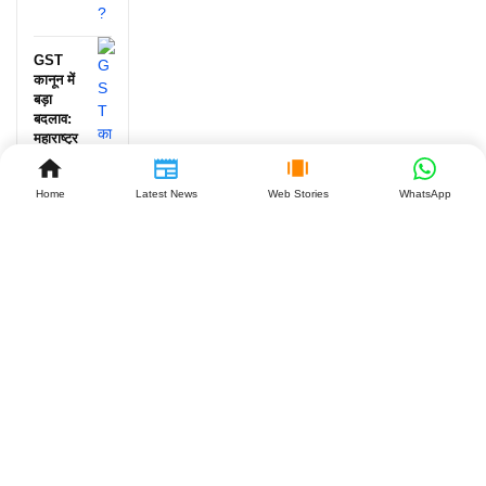
GST
कानून में
बड़ा
बदलाव:
महाराष्ट्र
के बाद
झारखंड
Home
Latest News
Web Stories
WhatsApp
बनेगा
दूसरा
राज्य,
व्यापारियों
को क्या
मिलेगा
बड़ा
फायदा?
July 27,
2026