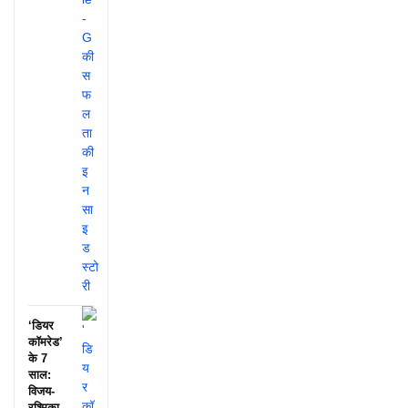
‘डियर
कॉमरेड’
के 7
साल:
विजय-
रश्मिका