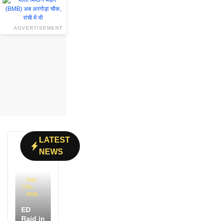
ADVERTISEMENT
LATEST
NEWS
July
31,
2026
ED
Raid in