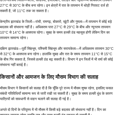
उत्तर-पश्चिमी जिलों—चतरा, कोडरमा, हजारीबाग, लातेहर और गढ़वा—में अधिकतम तापमान
27°C से 30°C के बीच बना रहेगा। इन क्षेत्रों में रात के तापमान में थोड़ी गिरावट दर्ज हो
सकती है, जो 11°C तक जा सकता है।
केन्द्रीय झारखंड के जिलों—रांची, रामगढ़, बोकारो, खूंटी और गुमला—में तापमान में कोई बड़े
बदलाव की संभावना नहीं है। अधिकतम पारा 27°C से 29°C के बीच और न्यूनतम तापमान
10°C से 14°C के आसपास रहेगा। सुबह के समय हल्की ठंड महसूस होगी लेकिन दिन का
तापमान सामान्य रहेगा।
दक्षिण झारखंड—पूर्वी सिंहभूम, पश्चिमी सिंहभूम और सरायकेला—में अधिकतम तापमान 30°C
से 32°C के आसपास बना रहेगा। हालांकि सुबह और रात के समय तापमान 11°C से 15°C
के बीच गिर सकता है, जिससे हल्की ठंड बढ़ सकती है। विभाग ने इन जिलों में भी वर्षा की कोई
संभावना नहीं बताई है।
किसानों और आमजन के लिए मौसम विभाग की सलाह
मौसम विभाग ने किसानों को सलाह दी है कि चूँकि पूरे राज्य में मौसम शुष्क रहेगा, इसलिए फसल
संबंधी गतिविधियाँ सामान्य रूप से जारी रखी जा सकती हैं। सुबह के समय हल्की धुंध के कारण
यात्रियों को सावधानी से वाहन चलाने की सलाह दी गई है।
अगले दो दिनों के परिदृश्य में भी मौसम में किसी बड़े बदलाव की संभावना नहीं है। दिन का
तापमान सामान्य रहेगा जबकि रात और सुबह हल्की ठंड महसूस हो सकती है।