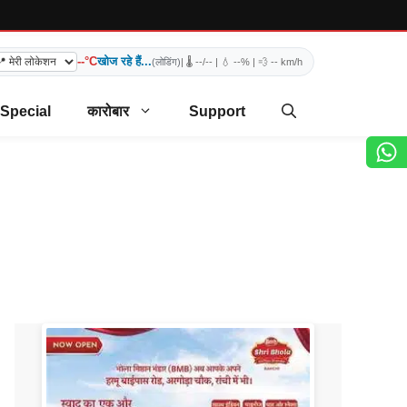
--°C
खोज रहे हैं...
(लोडिंग)
| 🌡️
--/--
| 💧
--%
| 💨
-- km/h
 Special
कारोबार
Support