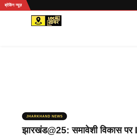
Skip
ब्रेकिंग न्यूज़
to
content
JHARKHAND NEWS
झारखंड@25: समावेशी विकास पर I