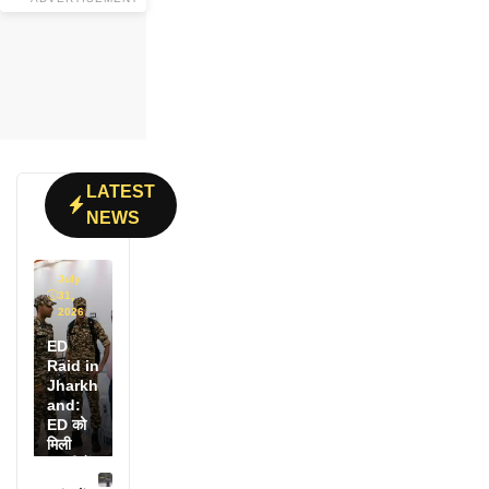
LATEST
NEWS
July
31,
2026
ED
Raid in
Jharkh
and:
ED को
मिली
डायरी में
25