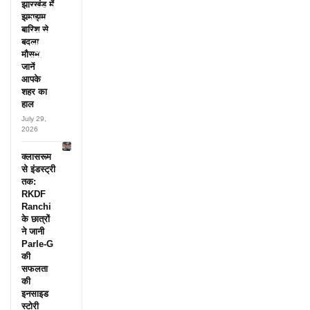
झारखंड में
अफसरों
झमाझम
के नाम,
बारिश से
हर महीने
बदला
पहुंचते थे
मौसम,
लाखों!
जानें
आपके
शहर का
हाल
July 29,
2026
क्लासरूम
से इंडस्ट्री
तक:
RKDF
Ranchi
के छात्रों
ने जानी
Parle-G
की
सफलता
की
इनसाइड
स्टोरी