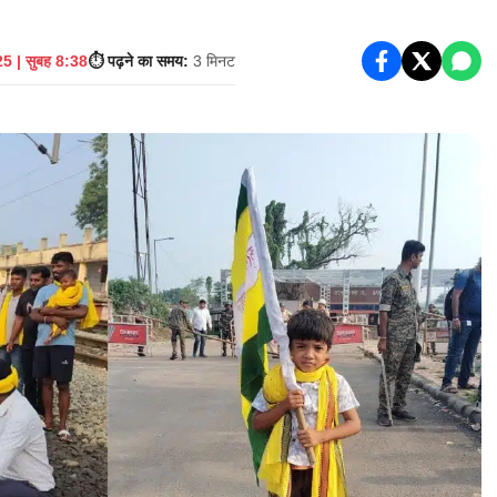
5 | सुबह 8:38
⏱️ पढ़ने का समय:
3 मिनट