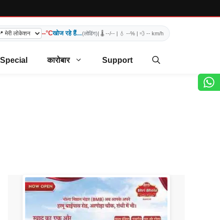
--°C
खोज रहे हैं...
(लोडिंग)
| 🌡️
--/--
| 💧
--%
| 💨
-- km/h
 Special
कारोबार
Support