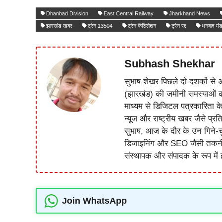
Dhanbad Division
East Central Railway
Jharkhand News
झारखंड खबर
ट्रेन 13504
ट्रेन कैंसिलेशन
ट्रेन रद्द
धनबाद मं
Subhash Shekhar
सुभाष शेखर पिछले दो दशकों से अ
(झारखंड) की जमीनी समस्याओं 
माध्यम से डिजिटल पत्रकारिता क
न्यूज और राष्ट्रीय खबर जैसे प्रति
सुभाष, आज के दौर के उन गिने-चुन
डिजाइनिंग और SEO जैसी तकनीकी 
संस्थापक और संपादक के रूप में झ
Join WhatsApp