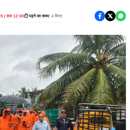
5 | शाम 12:08
⏱️ पढ़ने का समय:
4 मिनट