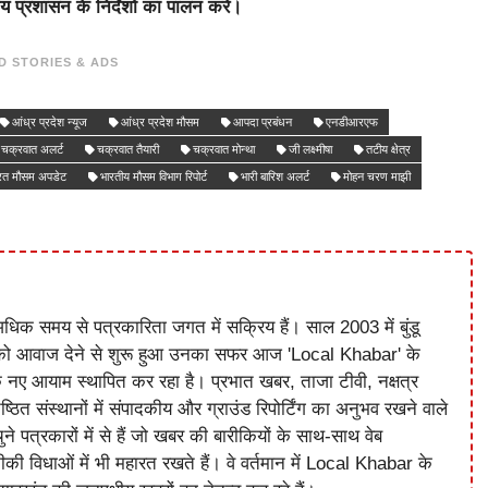
य प्रशासन के निर्देशों का पालन करें।
D STORIES & ADS
आंध्र प्रदेश न्यूज
आंध्र प्रदेश मौसम
आपदा प्रबंधन
एनडीआरएफ
चक्रवात अलर्ट
चक्रवात तैयारी
चक्रवात मोन्था
जी लक्ष्मीषा
तटीय क्षेत्र
रत मौसम अपडेट
भारतीय मौसम विभाग रिपोर्ट
भारी बारिश अलर्ट
मोहन चरण माझी
धिक समय से पत्रकारिता जगत में सक्रिय हैं। साल 2003 में बुंडू
को आवाज देने से शुरू हुआ उनका सफर आज 'Local Khabar' के
े नए आयाम स्थापित कर रहा है। प्रभात खबर, ताजा टीवी, नक्षत्र
ष्ठित संस्थानों में संपादकीय और ग्राउंड रिपोर्टिंग का अनुभव रखने वाले
े पत्रकारों में से हैं जो खबर की बारीकियों के साथ-साथ वेब
विधाओं में भी महारत रखते हैं। वे वर्तमान में Local Khabar के