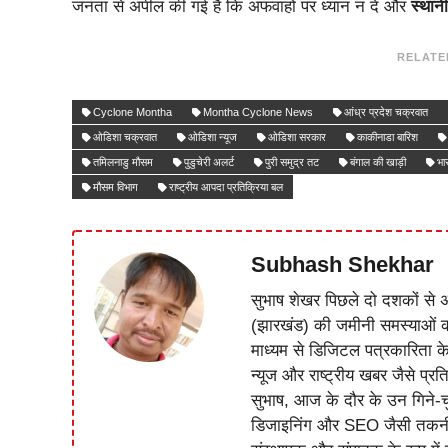
जनता से अपील की गई है कि अफवाहों पर ध्यान न दें और
स्थानी
RELATE
Cyclone Montha
Montha Cyclone News
आंध्र प्रदेश चक्रवात
ओडिशा चक्रवात
ओडिशा न्यूज
ओडिशा सरकार
काकीनाडा बारिश
तमिलनाडु मौसम
पुडुचेरी अलर्ट
पुरी समुद्र तट
बंगाल की खाड़ी
भा
मौसम विभाग
राष्ट्रीय आपदा प्रतिक्रिया बल
Subhash Shekhar
सुभाष शेखर पिछले दो दशकों से अ
(झारखंड) की जमीनी समस्याओं 
माध्यम से डिजिटल पत्रकारिता क
न्यूज और राष्ट्रीय खबर जैसे प्रति
सुभाष, आज के दौर के उन गिने-चुन
डिजाइनिंग और SEO जैसी तकनीकी 