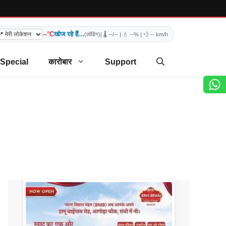
--°C
खोज रहे हैं...
(लोडिंग)
| 🌡️
--/--
| 💧
--%
| 💨
-- km/h
 Special
कारोबार
Support