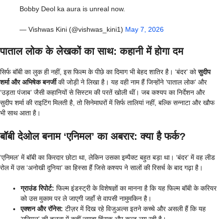
Bobby Deol ka aura is unreal now.
— Vishwas Kini (@vishwas_kini1)
May 7, 2026
पाताल लोक के लेखकों का साथ: कहानी में होगा दम
सिर्फ बॉबी का लुक ही नहीं, इस फिल्म के पीछे का दिमाग भी बेहद शातिर है। ‘बंदर’ को
सुदीप
शर्मा और अभिषेक बनर्जी
की जोड़ी ने लिखा है। यह वही नाम हैं जिन्होंने ‘पाताल लोक’ और
‘उड़ता पंजाब’ जैसी कहानियों से सिस्टम की परतें खोली थीं। जब कश्यप का निर्देशन और
सुदीप शर्मा की राइटिंग मिलती है, तो सिनेमाघरों में सिर्फ तालियां नहीं, बल्कि सन्नाटा और खौफ
भी साथ आता है।
बॉबी देओल बनाम ‘एनिमल’ का अबरार: क्या है फर्क?
‘एनिमल’ में बॉबी का किरदार छोटा था, लेकिन उसका इम्पैक्ट बहुत बड़ा था। ‘बंदर’ में वह लीड
रोल में उस ‘अनोखी दुनिया’ का हिस्सा हैं जिसे कश्यप ने सालों की रिसर्च के बाद गढ़ा है।
ग्राउंड रिपोर्ट:
फिल्म इंडस्ट्री के विशेषज्ञों का मानना है कि यह फिल्म बॉबी के करियर
को उस मुकाम पर ले जाएगी जहाँ से वापसी नामुमकिन है।
एक्शन और रॉनेस:
टीज़र में दिख रहे विजुअल्स इतने कच्चे और असली हैं कि यह
‘एनिमल’ की तुलना में कहीं ज़्यादा हिंसक और कल्ट लग रही है।