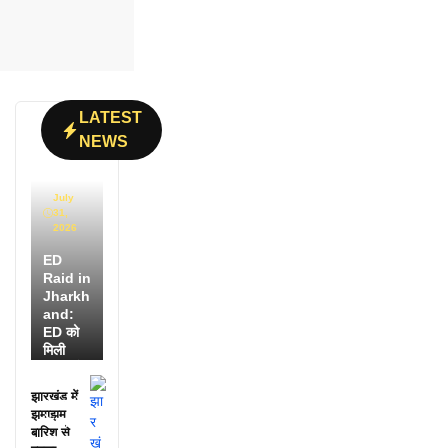
LATEST
NEWS
July
31,
2026
ED
Raid in
Jharkh
and:
ED को
मिली
डायरी में
25
झारखंड में
अफसरों
झमाझम
के नाम,
बारिश से
हर महीने