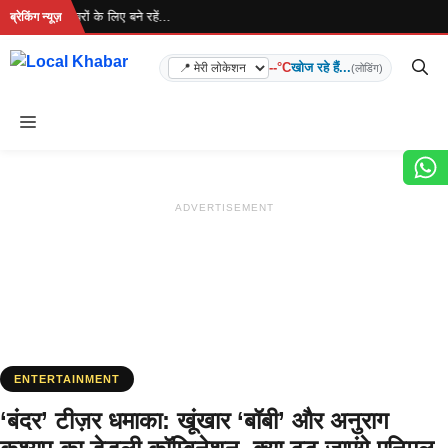
Skip
ै... ताज़ा खबरों के लिए बने रहें...
ब्रेकिंग न्यूज़
to
content
--°C
खोज रहे हैं...
(लोडिंग)
Menu
ADVERTISEMENT
ENTERTAINMENT
‘बंदर’ टीज़र धमाका: खूंखार ‘बॉबी’ और अनुराग