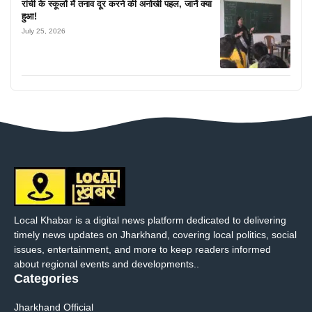
रांची के स्कूलों में तनाव दूर करने की अनोखी पहल, जानें क्या
हुआ!
July 25, 2026
Local Khabar is a digital news platform dedicated to delivering
timely news updates on Jharkhand, covering local politics, social
issues, entertainment, and more to keep readers informed
about regional events and developments..
Categories
Jharkhand Official