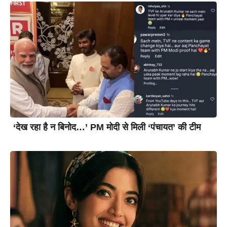
‘देख रहा है न बिनोद…’ PM मोदी से मिली ‘पंचायत’ की टीम