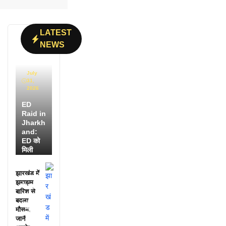
LATEST
NEWS
July
31,
2026
ED
Raid in
Jharkh
and:
ED को
मिली
डायरी में
25
झारखंड में
अफसरों
झमाझम
के नाम,
बारिश से
हर महीने
बदला
पहुंचते थे
मौसम,
लाखों!
जानें