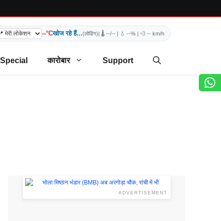
--°C
खोज रहे हैं...
(लोडिंग)
| 🌡️
--/--
| 💧
--%
| 💨
-- km/h
 Special
कारोबार
Support
ADVERTISEMENT