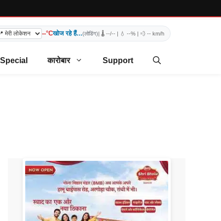
--°C
खोज रहे हैं...
(लोडिंग)
| 🌡️
--/--
| 💧
--%
| 💨
-- km/h
 Special
कारोबार
Support