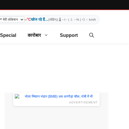
--°C
खोज रहे हैं...
(लोडिंग)
| 🌡️
--/--
| 💧
--%
| 💨
-- km/h
 Special
कारोबार
Support
ADVERTISEMENT