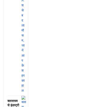
क्लासरूम
से इंडस्ट्री