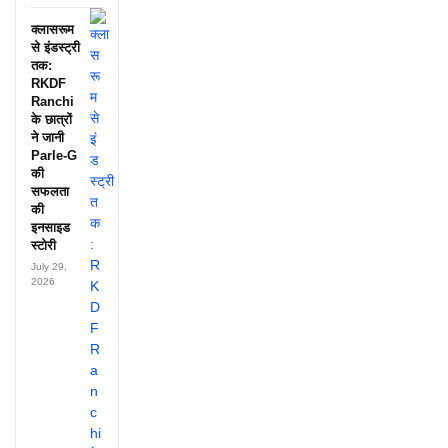
क्लासरूम
से इंडस्ट्री
तक:
RKDF
Ranchi
के छात्रों
ने जानी
Parle-G
की
सफलता
की
इनसाइड
स्टोरी
July 29,
2026