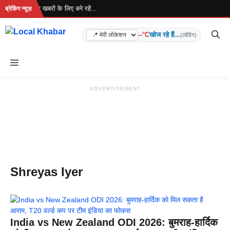
Skip
 रहा है... ताज़ा खबरों के लिए बने रहें...
ब्रेकिंग न्यूज़
to
content
--°C
खोज रहे हैं...
(लोडिंग)
Menu
ADVERTISEMENT
Shreyas Iyer
India vs New Zealand ODI 2026: बुमराह-हार्दिक