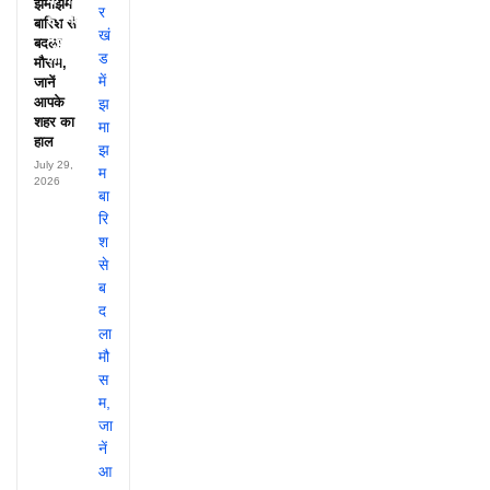
झमाझम
हर महीने
बारिश से
पहुंचते थे
बदला
लाखों!
मौसम,
जानें
आपके
शहर का
हाल
July 29,
2026