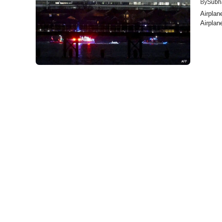
By
Subh
Airplan
Airplane