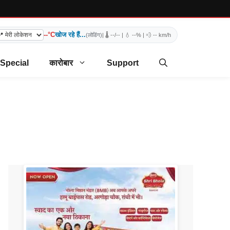
--°C
खोज रहे हैं...
(लोडिंग)
| 🌡️
--/--
| 💧
--%
| 💨
-- km/h
 Special
कारोबार
Support