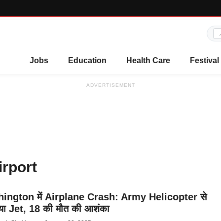
Jobs
Education
Health Care
Festival
ADVERTISEMENT
rport
ington में Airplane Crash: Army Helicopter से
या Jet, 18 की मौत की आशंका