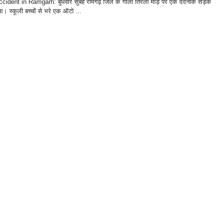
ident in Ramgarh: बुधवार सुबह रामगढ़ जिले के गोला तिरला मोड़ पर एक दर्दनाक सड़क
आ। स्कूली बच्चों से भरे एक ऑटो ...