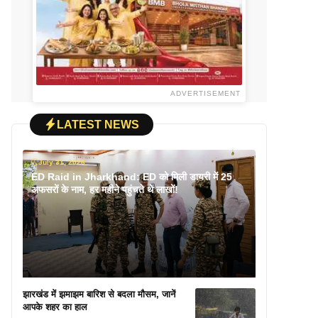
ADVERTISEMENT
LATEST NEWS
July 31, 2026
ED Raid in Jharkhand: ED को मिली डायरी में 25
अफसरों के नाम, हर महीने पहुंचते थे लाखों!
झारखंड में झमाझम बारिश से बदला मौसम, जानें
आपके शहर का हाल