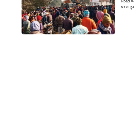
Road Acc
हादसा हु