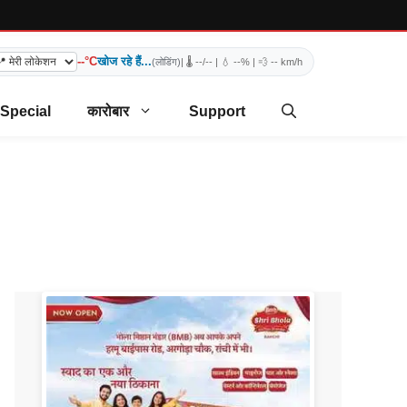
--°C
खोज रहे हैं...
(लोडिंग)
| 🌡️
--/--
| 💧
--%
| 💨
-- km/h
 Special
कारोबार
Support