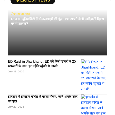
LATEST NEWS
14 hours पहले
RKDF यूनिवर्सिटी में ढोल-नगाड़ों की गूंज: क्या आपने देखी आदिवासी दिवस
की ये झलक?
ED Raid in Jharkhand: ED को मिली डायरी में 25
अफसरों के नाम, हर महीने पहुंचते थे लाखों!
July 31, 2026
झारखंड में झमाझम बारिश से बदला मौसम, जानें आपके शहर
का हाल
July 29, 2026