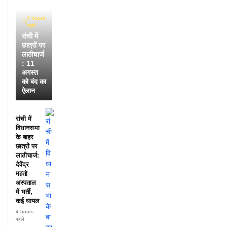
4 hours
पहले
रांची में
छात्रों पर
लाठीचार्ज
: 11
अगस्त
को बंद का
ऐलान
रांची में
विधानसभा
के बाहर
छात्रों पर
लाठीचार्ज:
देवेंद्र
महतो
अस्पताल
में भर्ती,
कई घायल
4 hours
पहले