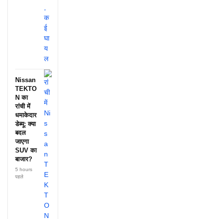
Nissan
TEKTO
N का
रांची में
धमाकेदार
डेब्यू: क्या
बदल
जाएगा
SUV का
बाजार?
5 hours
पहले