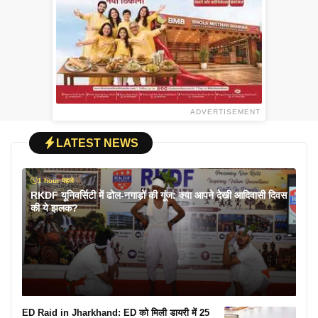
ADVERTISEMENT
LATEST NEWS
1 hour पहले
RKDF यूनिवर्सिटी में ढोल-नगाड़ों की गूंज: क्या आपने देखी आदिवासी दिवस
की ये झलक?
ED Raid in Jharkhand: ED को मिली डायरी में 25