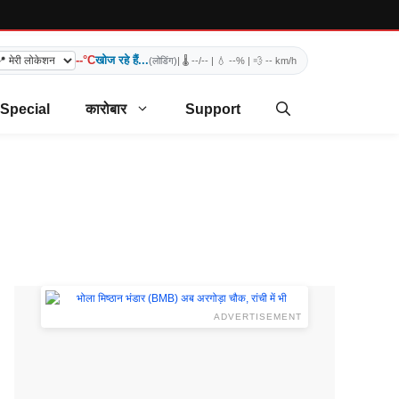
--°C
खोज रहे हैं...
(लोडिंग)
| 🌡️
--/--
| 💧
--%
| 💨
-- km/h
 Special
कारोबार
Support
ADVERTISEMENT