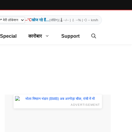
--°C
खोज रहे हैं...
(लोडिंग)
| 🌡️
--/--
| 💧
--%
| 💨
-- km/h
 Special
कारोबार
Support
ADVERTISEMENT