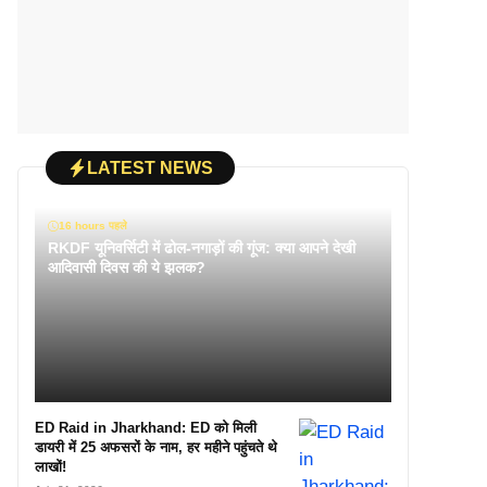
LATEST NEWS
16 hours पहले
RKDF यूनिवर्सिटी में ढोल-नगाड़ों की गूंज: क्या आपने देखी
आदिवासी दिवस की ये झलक?
ED Raid in Jharkhand: ED को मिली
डायरी में 25 अफसरों के नाम, हर महीने पहुंचते थे
लाखों!