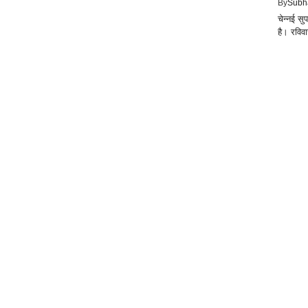
By
Subh
चेन्नई स
है। रविव