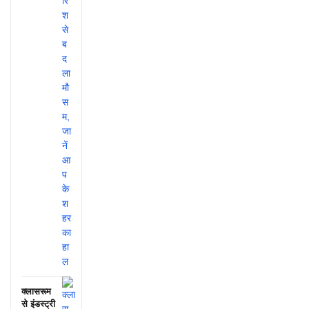
क्लासरूम
से इंडस्ट्री