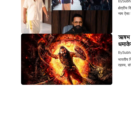
By
Subh
क्षेत्रीय
नाम ऐसा ह
ऋषभ श
धमाके
By
Subh
भारतीय सि
रहस्य, सं