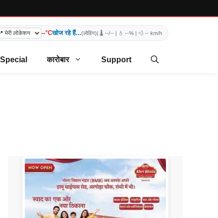
--°C
खोज रहे हैं...
(लोडिंग)
| 🌡️
--/--
| 💧
--%
| 💨
-- km/h
 Special
कारोबार
Support