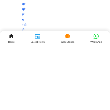
Home
Latest News
Web Stories
WhatsApp
GST
कानून में
बड़ा
बदलाव:
महाराष्ट्र
के बाद
झारखंड
बनेगा
दूसरा
राज्य,