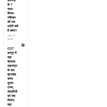
कॉमरेड’
के 7
साल:
विजय-
रश्मिका
की लव
स्टोरी क्यों
है खास?
July 27,
2026
GST
कानून में
बड़ा
बदलाव:
महाराष्ट्र
के बाद
झारखंड
बनेगा
दूसरा
राज्य,
व्यापारियों
को क्या
मिलेगा
बड़ा