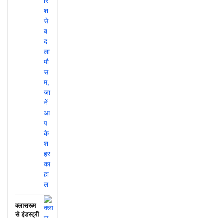
क्लासरूम
से इंडस्ट्री