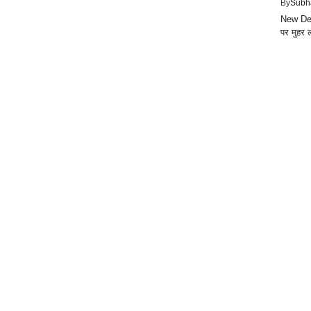
By
Subh
New Delh
पर मुहर ल