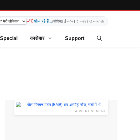
--°C
खोज रहे हैं...
(लोडिंग)
| 🌡️
--/--
| 💧
--%
| 💨
-- km/h
 Special
कारोबार
Support
ADVERTISEMENT