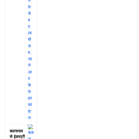
क्लासरूम
से इंडस्ट्री