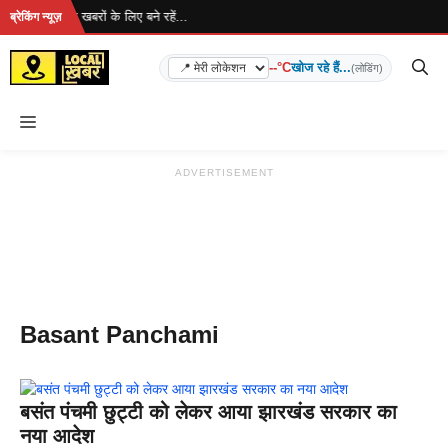
Skip
 रहा है... ताज़ा खबरों के लिए बने रहें...
ब्रेकिंग न्यूज़
to
content
--°C
खोज रहे हैं...
(लोडिंग)
Menu
ADVERTISEMENT
Basant Panchami
बसंत पंचमी छुट्टी को लेकर आया झारखंड सरकार का
नया आदेश