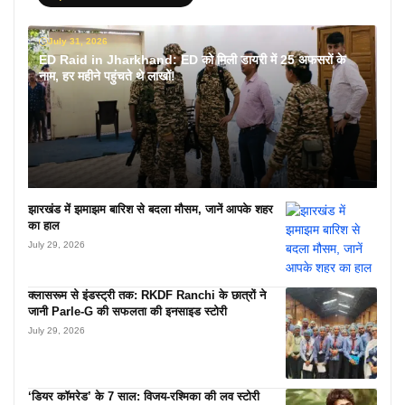
July 31, 2026
ED Raid in Jharkhand: ED को मिली डायरी में 25 अफसरों के
नाम, हर महीने पहुंचते थे लाखों!
झारखंड में झमाझम बारिश से बदला मौसम, जानें आपके शहर
का हाल
July 29, 2026
क्लासरूम से इंडस्ट्री तक: RKDF Ranchi के छात्रों ने
जानी Parle-G की सफलता की इनसाइड स्टोरी
July 29, 2026
‘डियर कॉमरेड’ के 7 साल: विजय-रश्मिका की लव स्टोरी