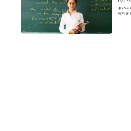
By
Subh
झारखंड म
राज्य के 