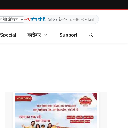
--°C
खोज रहे हैं...
(लोडिंग)
| 🌡️
--/--
| 💧
--%
| 💨
-- km/h
 Special
कारोबार
Support