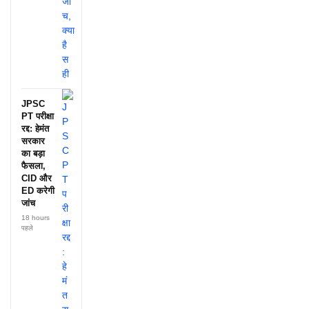
JPSC
PT परीक्षा
रद्द: हेमंत
सरकार
का बड़ा
फैसला,
CID और
ED करेगी
जांच
18 hours
पहले