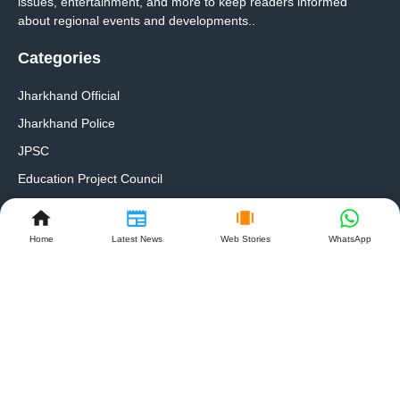
issues, entertainment, and more to keep readers informed
about regional events and developments..
Categories
Jharkhand Official
Jharkhand Police
JPSC
Education Project Council
Quakes Links
Home
Latest News
Web Stories
WhatsApp
About Us
Contact Us
Ads Plan
Privacy policy
Follow Us On