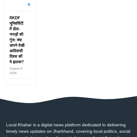
RKDF
यूनिवर्सिटी
में ढोल-
नगाड़ों की
गूंज: क्या
आपने देखी
आदिवासी
दिवस की
ये झलक?
August 9,
2026
Local Khabar is a digital news platform dedicated to delivering
timely news updates on Jharkhand, covering local politics, social