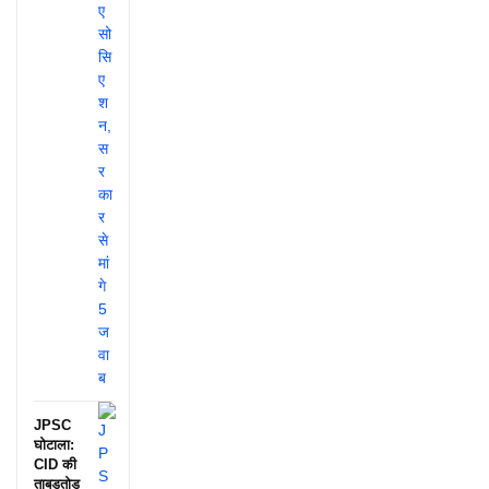
JPSC
घोटाला:
CID की
ताबड़तोड़