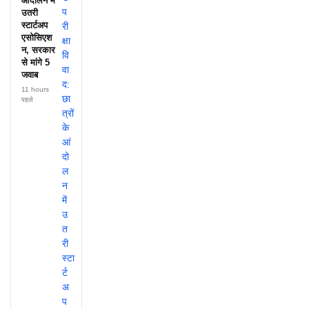
आंदोलन में
उतरी
स्टार्टअप
एसोसिएश
न, सरकार
से मांगे 5
जवाब
11 hours
पहले