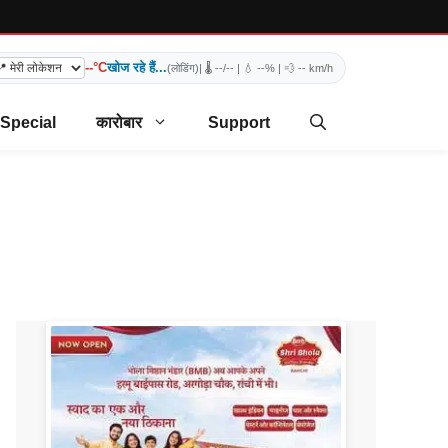
--°C
खोज रहे हैं...
(लोडिंग)
| 🌡️
--/--
| 💧
--%
| 💨
-- km/h
 Special
कारोबार
Support