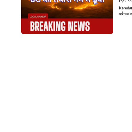
By
Subh
Keredari:
दर्दनाक 