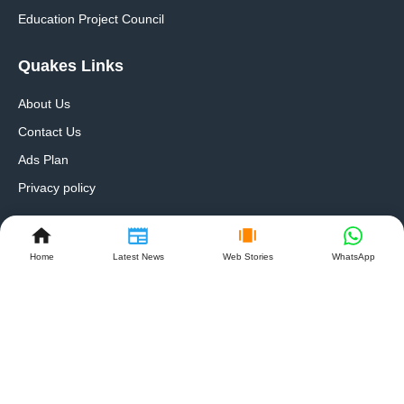
Education Project Council
Quakes Links
About Us
Contact Us
Ads Plan
Privacy policy
Follow Us On
Home
Latest News
Web Stories
WhatsApp
Follow Us On Social Media
Get Latest Update On Social Media