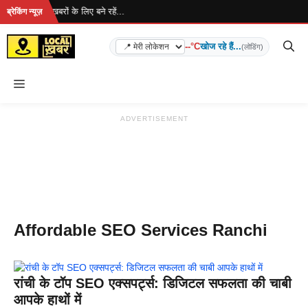
Skip
रहा है... ताज़ा खबरों के लिए बने रहें...
ब्रेकिंग न्यूज़
to
content
--°C
खोज रहे हैं...
(लोडिंग)
Menu
ADVERTISEMENT
Affordable SEO Services Ranchi
रांची के टॉप SEO एक्सपर्ट्स: डिजिटल सफलता की चाबी
आपके हाथों में