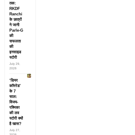
तक:
RKDF
Ranchi
के छात्रों
ने जानी
Parle-G
की
सफलता
की
इनसाइड
स्टोरी
July 29,
2026
‘डियर
कॉमरेड’
के 7
साल:
विजय-
रश्मिका
की लव
स्टोरी क्यों
है खास?
July 27,
2026