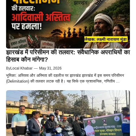
झारखंड में परिसीमन की तलवार: संवैधानिक अपराधियों का
हिसाब कौन मांगेगा?
By
Local Khabar
—
May 31, 2026
भूमिका: अस्तित्व और अस्मिता की दहलीज पर झारखंड झारखंड में इस समय परिसीमन
(Delimitation) की तलवार लटक रही है। यह सिर्फ एक प्रशासनिक, गणितीय ...