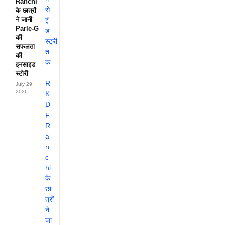
Ranchi
के छात्रों
ने जानी
Parle-G
की
सफलता
की
इनसाइड
स्टोरी
July 29,
2026