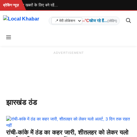
Skip
 रहा है... ताज़ा खबरों के लिए बने रहें...
ब्रेकिंग न्यूज़
to
content
--°C
खोज रहे हैं...
(लोडिंग)
Menu
ADVERTISEMENT
झारखंड ठंड
रांची-कांके में ठंड का कहर जारी, शीतलहर को लेकर यलो