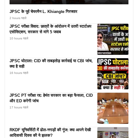
JPSC के पूर्व चेयरमैन L. Khiangte गिरफ्तार
2 hours पहले
JPSC परीक्षा विवाद: छात्रों के आंदोलन में उतरी स्टार्टअप
एसोसिएशन, सरकार से मांगे 5 जवाब
10 hours पहले
JPSC घोटाला: CID की ताबड़तोड़ कार्रवाई या CBI जांच,
क्या है सही
16 hours पहले
JPSC PT परीक्षा रद्द: हेमंत सरकार का बड़ा फैसला, CID
और ED करेगी जांच
17 hours पहले
RKDF यूनिवर्सिटी में ढोल-नगाड़ों की गूंज: क्या आपने देखी
आदिवासी दिवस की ये झलक?