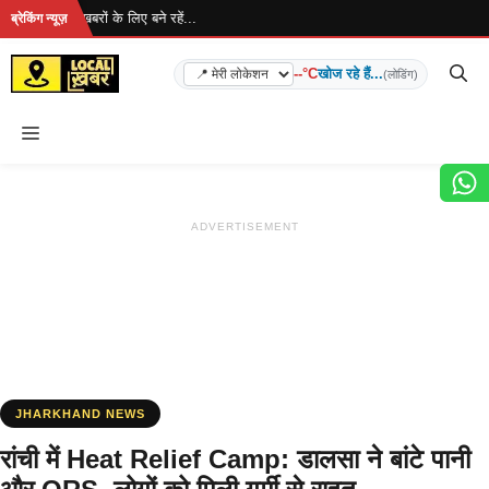
Skip
ा है... ताज़ा खबरों के लिए बने रहें...
ब्रेकिंग न्यूज़
to
content
--°C
खोज रहे हैं...
(लोडिंग)
Menu
ADVERTISEMENT
JHARKHAND NEWS
रांची में Heat Relief Camp: डालसा ने बांटे पानी